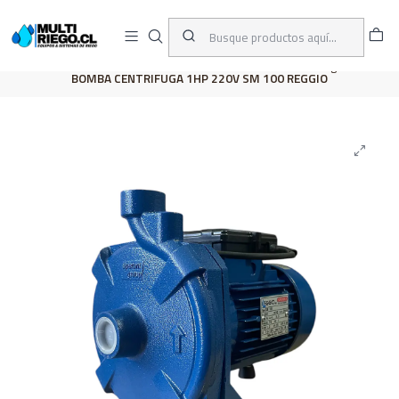
D
ENVÍOS A TODO CHILE
A
Inicio
CATÁLOGO
Bombas
Electrobombas
Centrífugas
BOMBA CENTRIFUGA 1HP 220V SM 100 REGGIO