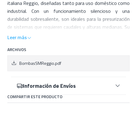
italiana Reggio, diseñadas tanto para uso doméstico como
industrial. Con un funcionamiento silencioso y una
durabilidad sobresaliente, son ideales para la presurización
de sistemas que requieren caudales y alturas medianas. Su
impulsor de noryl es eficiente hasta 1 HP, y se ofrecen en
Leer más
versión de acero inoxidable (modelo SM) para potencias
ARCHIVOS
monofásicas, y en latón cobre-zinc para potencias
superiores.
BombasSMReggio.pdf
Características:
Información de Envíos
Datos eléctricos
220 V – 1.0HP – 5.5A
Tipo
Centrífuga
COMPARTIR ESTE PRODUCTO
Caudal
125 L/MIN – 10 L/MIN
Presión
14 MCA – 29 MTS
Succión y descarga
1"x1"
Temperatura del agua
60 C°