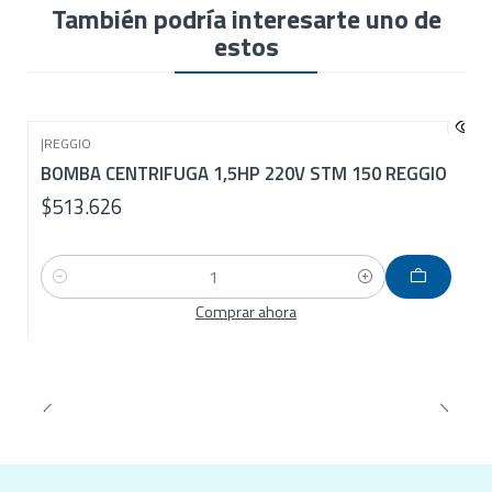
Temperatura ambiente
40 C°
También podría interesarte uno de
Altura succión
7M
estos
|
REGGIO
BOMBA CENTRIFUGA 1,5HP 220V STM 150 REGGIO
$513.626
Cantidad
Comprar ahora