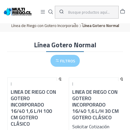
D
ENVÍOS A TODO CHILE
A
Inicio
CATÁLOGO
Riego Agrícola
Línea de Riego con Gotero Incorporado
Línea Gotero Normal
Línea Gotero Normal
FILTROS
|
|
LINEA DE RIEGO CON
LINEA DE RIEGO CON
GOTERO
GOTERO
INCORPORADO
INCORPORADO
16/40 1,6 L/H 100
16/40 1,6 L/H 30 CM
CM GOTERO
GOTERO CLÁSICO
CLÁSICO
Solicitar Cotización