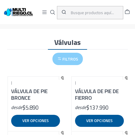
D
ENVÍOS A TODO CHILE
A
Inicio
CATÁLOGO
Succión
Válvulas
Válvulas
FILTROS
|
|
VÁLVULA DE PIE
VÁLVULA DE PIE DE
BRONCE
FIERRO
$5.890
$137.990
desde
desde
VER OPCIONES
VER OPCIONES