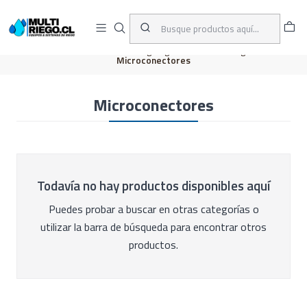
D
ENVÍOS A TODO CHILE
A
Inicio
CATÁLOGO
Riego Agrícola
Microfitting
Microconectores
Microconectores
Todavía no hay productos disponibles aquí
Puedes probar a buscar en otras categorías o
utilizar la barra de búsqueda para encontrar otros
productos.