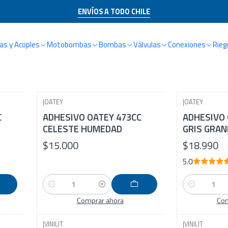
Inicio
CATÁLOGO
Conexiones
Adhesivos
ENVÍOS A TODO CHILE
Adhesivos
s y Acoples
Motobombas
Bombas
Válvulas
Conexiones
Rieg
|
OATEY
|
OATEY
C
ADHESIVO OATEY 473CC
ADHESIVO 
CELESTE HUMEDAD
GRIS GRA
$15.000
$18.990
5.0
Cantidad
Cantidad
Comprar ahora
Com
|
VINILIT
|
VINILIT