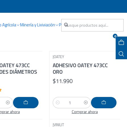
o Agrícola
Minería y Lixiviación
Piscina
0
|
OATEY
OATEY 473CC
ADHESIVO OATEY 473CC
NDES DIÁMETROS
ORO
$11.990
Cantidad
prar ahora
Comprar ahora
|
VINILIT