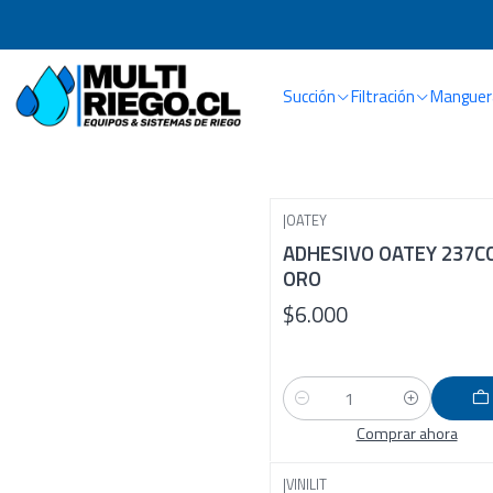
Succión
Filtración
Manguera
|
OATEY
ADHESIVO OATEY 237C
ORO
$6.000
Cantidad
Comprar ahora
|
VINILIT