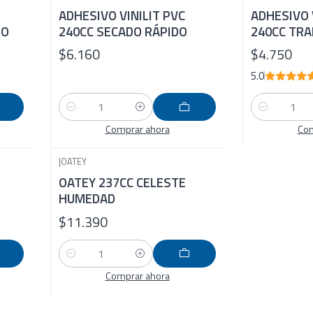
ADHESIVO VINILIT PVC
ADHESIVO 
DO
240CC SECADO RÁPIDO
240CC TRA
$6.160
$4.750
5.0
Cantidad
Cantidad
Comprar ahora
Com
|
OATEY
OATEY 237CC CELESTE
HUMEDAD
$11.390
Cantidad
Comprar ahora