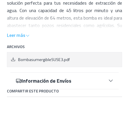
solución perfecta para tus necesidades de extracción de
agua. Con una capacidad de 45 litros por minuto y una
altura de elevación de 64 metros, esta bomba es ideal para
abastecer tanto pozos residenciales como agrícolas. Su
diseño robusto y eficiente garantiza un rendimiento
Leer más
óptimo, incluso en las condiciones más exigentes. Entre
ARCHIVOS
sus características destacadas se encuentra su potente
motor de 0.5 HP, que proporciona una mezcla ideal de
BombasumergibleSUSE3.pdf
potencia y eficiencia energética. Además, su construcción
de calidad asegura una larga vida útil y un mínimo
mantenimiento, lo que la convierte en una opción confiable
Información de Envíos
para cualquier usuario.
COMPARTIR ESTE PRODUCTO
Características:
Flujo máximo (lts/min)
45
Altura máxima
64m
Amperaje
3.5