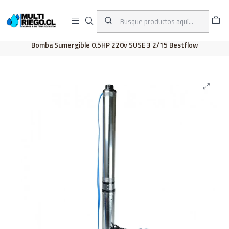
D
ENVÍOS A TODO CHILE
A
Inicio
CATÁLOGO
BOMBAS
SUMERGIBLES
Bomba Sumergible 0.5HP 220v SUSE 3 2/15 Bestflow