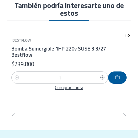
Salida
1" (32mm)
También podría interesarte uno de
Grosor de bomba
76 mm
estos
Incluye caja partidora
Sí
Cable
20 mts
|
BESTFLOW
Bomba Sumergible 1HP 220v SUSE 3 3/27
Bestflow
$239.800
Cantidad
Comprar ahora