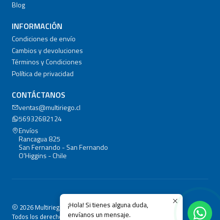
Blog
INFORMACIÓN
Condiciones de envío
Cambios y devoluciones
Términos y Condiciones
Política de privacidad
CONTÁCTANOS
ventas@multiriego.cl
56932682124
Envíos
Rancagua 825
San Fernando - San Fernando
O'Higgins - Chile
¡Hola! Si tienes alguna duda,
2026 Multiriego.cl.
envíanos un mensaje.
Todos los derechos reservados.