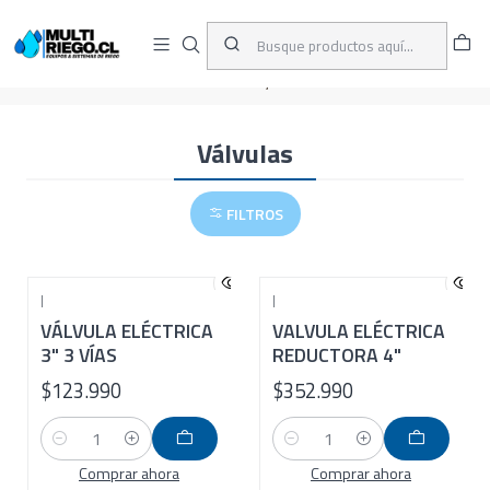
D
ENVÍOS A TODO CHILE
A
Inicio
CATÁLOGO
Minería y Lixiviación
Válvulas
Válvulas
FILTROS
|
|
VÁLVULA ELÉCTRICA
VALVULA ELÉCTRICA
3" 3 VÍAS
REDUCTORA 4"
$123.990
$352.990
Cantidad
Cantidad
Comprar ahora
Comprar ahora