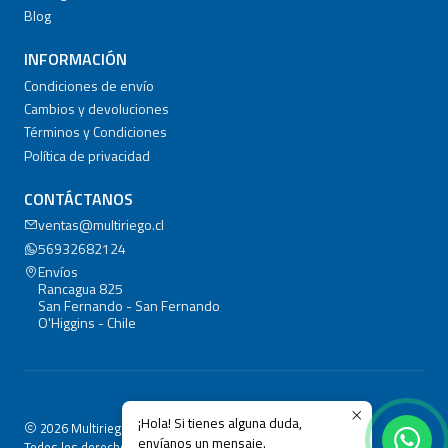
Blog
INFORMACIÓN
Condiciones de envío
Cambios y devoluciones
Términos y Condiciones
Política de privacidad
CONTÁCTANOS
ventas@multiriego.cl
56932682124
Envíos
Rancagua 825
San Fernando - San Fernando
O'Higgins - Chile
¡Hola! Si tienes alguna duda,
2026 Multiriego.cl.
envíanos un mensaje.
Todos los derechos reservados.