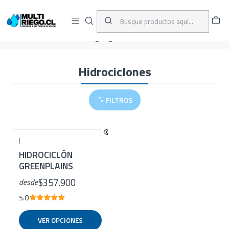
D
ENVÍOS A TODO CHILE
A
Inicio
CATÁLOGO
Riego Agrícola
Filtros
Hidrociclones
Hidrociclones
FILTROS
|
HIDROCICLÓN
GREENPLAINS
$357.900
desde
5.0
VER OPCIONES