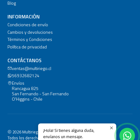
Blog
INFORMACIÓN
Condiciones de envío
Cambios y devoluciones
Términos y Condiciones
Política de privacidad
CONTÁCTANOS
ventas@multiriego.cl
56932682124
Envíos
Rancagua 825
San Fernando - San Fernando
O'Higgins - Chile
¡Hola! Si tienes alguna duda,
2026 Multiriego.cl.
envíanos un mensaje.
Todos los derechos reservados.