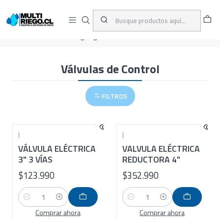
D
ENVÍOS A TODO CHILE
A
Inicio
CATÁLOGO
Riego Agrícola
Válvulas
Válvulas de Control
Válvulas de Control
FILTROS
|
|
VÁLVULA ELÉCTRICA
VALVULA ELÉCTRICA
3" 3 VÍAS
REDUCTORA 4"
$123.990
$352.990
Cantidad
Cantidad
Comprar ahora
Comprar ahora