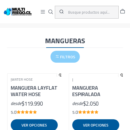
D
ENVÍOS A TODO CHILE
A
Inicio
CATÁLOGO
MANGUERAS
MANGUERAS
FILTROS
|
WATER HOSE
|
MANGUERA LAYFLAT
MANGUERA
WATER HOSE
ESPIRALADA
$119.990
$2.050
desde
desde
5.0
5.0
VER OPCIONES
VER OPCIONES