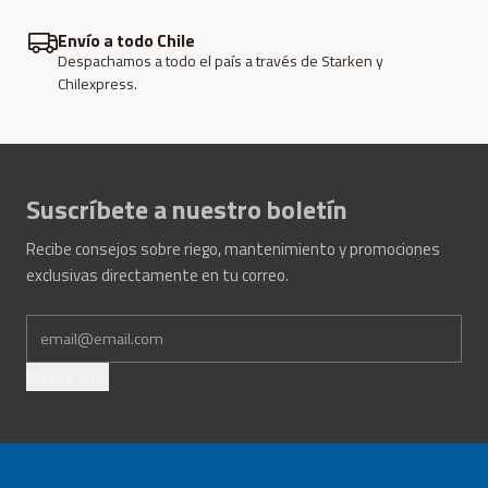
varias temporadas.
Envío a todo Chile
Fabricación nacional con cumplimiento de normas NCh;
Despachamos a todo el país a través de Starken y
rollo de 500 m, despacho a todo Chile.
Chilexpress.
Suscríbete a nuestro boletín
Recibe consejos sobre riego, mantenimiento y promociones
exclusivas directamente en tu correo.
Notifícame