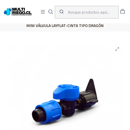
D
ENVÍOS A TODO CHILE
A
Inicio
CATÁLOGO
CONEXIONES
CONECTORES-MINI VÁLVUAS
MINI VÁLVULA LAYFLAT-CINTA TIPO DRAGÓN