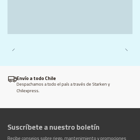
Sí — por ejemplo un modelo indica que abre desde ~4
bar y cierra desde ~2.4 bar.
¿Se puede instalar en cualquier sistema de fogger?
Generalmente sí, siempre que el emisor/boquilla y la
línea cumplan con las condiciones de presión y caudal
de la válvula.
Envío a todo Chile
Despachamos a todo el país a través de Starken y
Chilexpress.
Suscríbete a nuestro boletín
Recibe consejos sobre riego, mantenimiento y promociones