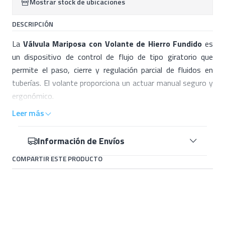
Mostrar stock de ubicaciones
DESCRIPCIÓN
La
Válvula Mariposa con Volante de Hierro Fundido
es
un dispositivo de control de flujo de tipo giratorio que
permite el paso, cierre y regulación parcial de fluidos en
tuberías. El volante proporciona un actuar manual seguro y
ergonómico.
Leer más
Características técnicas
Material del cuerpo:
hierro fundido / hierro dúctil
con
Información de Envíos
recubrimientos anticorrosivos (epóxico, pintura)
COMPARTIR ESTE PRODUCTO
Disco: metálico resistente, compatible con
aplicaciones hidráulicas
Asiento / sello: elastómero (EPDM, NBR) para
garantizar estanqueidad en el cierre
Giro: operación de
90°
con volante para abrir o cerrar