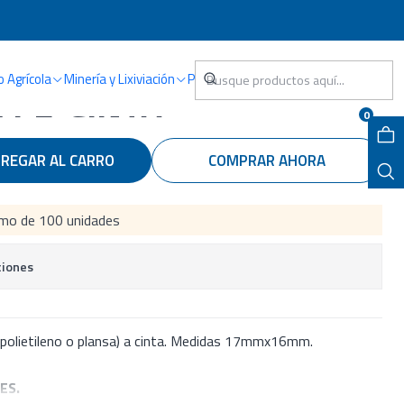
CINTA
o Agrícola
Minería y Lixiviación
Piscina
 PE-CINTA
0
REGAR AL CARRO
COMPRAR AHORA
mo de 100 unidades
ciones
, polietileno o plansa) a cinta. Medidas 17mmx16mm.
ES.