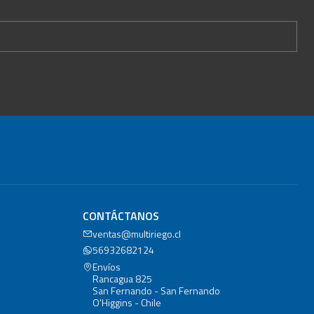
CONTÁCTANOS
ventas@multiriego.cl
56932682124
Envíos
Rancagua 825
San Fernando - San Fernando
O'Higgins - Chile