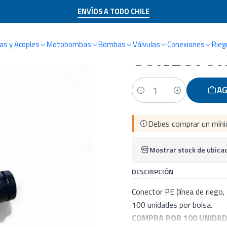
CATÁLOGO
CONEXIONES
CONECTORES-MINI VÁLVUAS
CONECTOR PE-
ENVÍOS A TODO CHILE
s y Acoples
Motobombas
Bombas
Válvulas
Conexiones
Rieg
|
CONECTOR
AG
Cantidad
Debes comprar un míni
Mostrar stock de ubica
DESCRIPCIÓN
Conector PE (línea de riego
100 unidades por bolsa.
COMPRA POR 100 UNIDAD