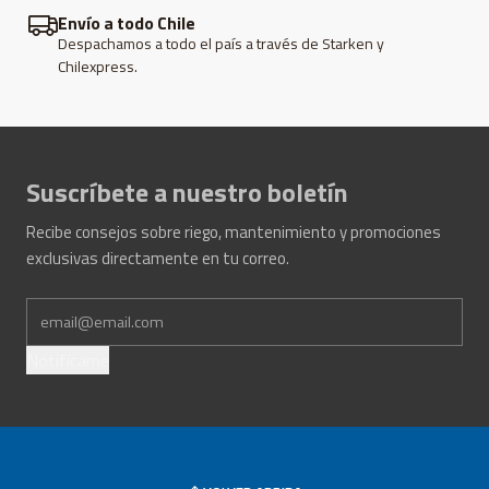
compatibilidad con fertirrigación.
Envío a todo Chile
Espesor de pared liviano, una opción económica por
Despachamos a todo el país a través de Starken y
temporada.
Chilexpress.
Fabricación nacional con cumplimiento de normas NCh;
rollo de 500 m, despacho a todo Chile.
Suscríbete a nuestro boletín
Recibe consejos sobre riego, mantenimiento y promociones
exclusivas directamente en tu correo.
Notifícame