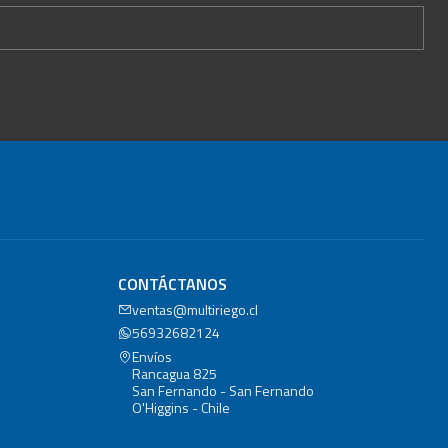
CONTÁCTANOS
ventas@multiriego.cl
56932682124
Envíos
Rancagua 825
San Fernando - San Fernando
O'Higgins - Chile