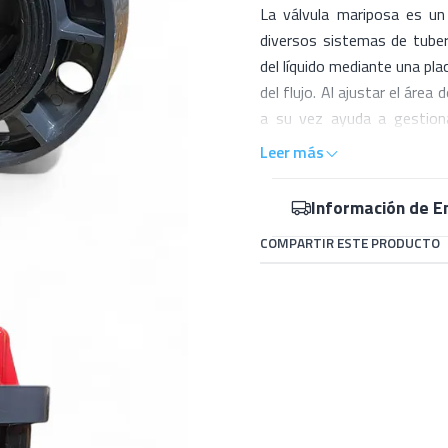
La válvula mariposa es un 
diversos sistemas de tuberí
del líquido mediante una plac
del flujo. Al ajustar el área
a su vez ayuda a gestiona
materiales de alta calida
Leer más
aplicaciones industriales y
otras válvulas, haciéndola 
Información de E
excelente control del flujo
COMPARTIR ESTE PRODUCTO
rendimiento de sistemas de
de fluidos.