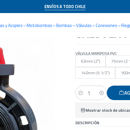
CATÁLOGO
Riego Agrícola
Válvulas
Válvulas Mariposa
VÁLVULA MARIP
ENVÍOS A TODO CHILE
s y Acoples
Motobombas
Bombas
Válvulas
Conexiones
Rieg
|
VÁLVULA 
VÁLVULA MARIPOSA PVC
63mm (2")
75mm (2 1
140mm (5 1/2")
160m
AG
Cantidad
Mostrar stock de ubica
DESCRIPCIÓN