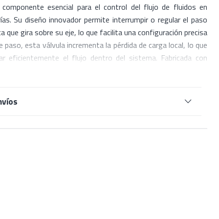
componente esencial para el control del flujo de fluidos en
as. Su diseño innovador permite interrumpir o regular el paso
a que gira sobre su eje, lo que facilita una configuración precisa
 de paso, esta válvula incrementa la pérdida de carga local, lo que
r eficientemente el flujo dentro del sistema. Fabricada con
d, la válvula mariposa es duradera y resistente, ideal para
 comerciales. Su mecanismo simple y efectivo la diferencia de
fácil de instalar y mantener. Con su capacidad para ofrecer un
nvíos
 y su versatilidad, es la elección perfecta para optimizar el
 riego, calefacción y otros procesos que requieren regulación