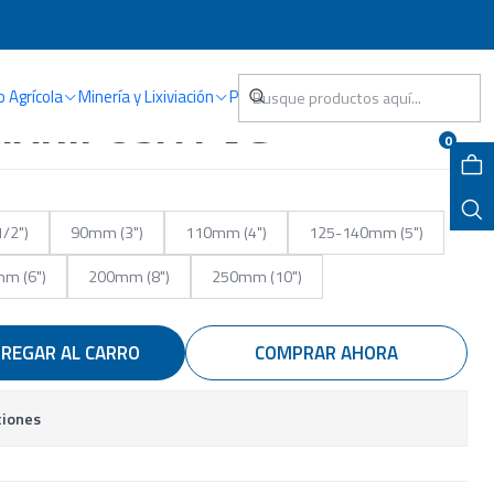
OSA PVC
o Agrícola
Minería y Lixiviación
Piscina
MARIPOSA PVC
0
/2")
90mm (3")
110mm (4")
125-140mm (5")
m (6")
200mm (8")
250mm (10")
REGAR AL CARRO
COMPRAR AHORA
ciones