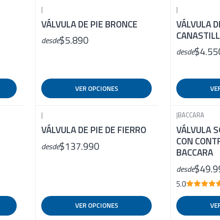
|
|
E
VÁLVULA DE PIE BRONCE
VÁLVULA D
CANASTIL
$5.890
desde
$4.55
desde
VER OPCIONES
VE
|
|
BACCARA
VÁLVULA DE PIE DE FIERRO
VÁLVULA S
CON CONTR
$137.990
desde
BACCARA
$49.9
desde
5.0
VER OPCIONES
VE