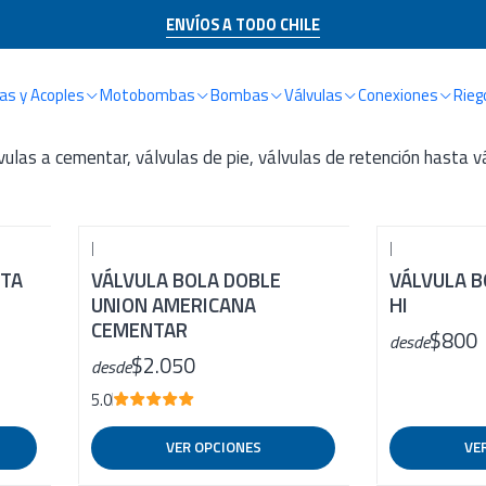
Inicio
CATÁLOGO
VÁLVULAS
ENVÍOS A TODO CHILE
VÁLVULAS
s y Acoples
Motobombas
Bombas
Válvulas
Conexiones
Rieg
lvulas a cementar, válvulas de pie, válvulas de retención hasta 
|
|
CTA
VÁLVULA BOLA DOBLE
VÁLVULA 
UNION AMERICANA
HI
CEMENTAR
$800
desde
$2.050
desde
5.0
VER OPCIONES
VE